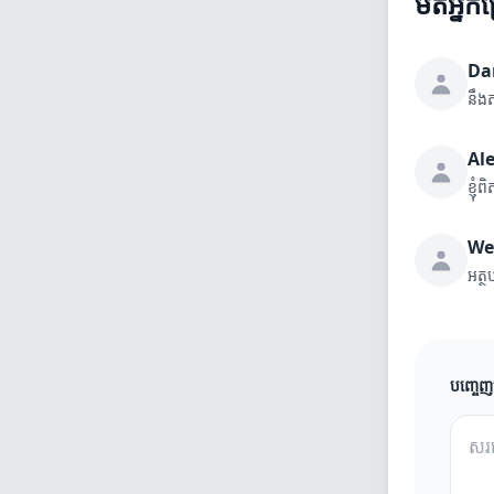
មតិអ្នកប
Da
នឹង
Al
ខ្ញុ
We
អត្
បញ្ចេញ