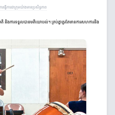
រធ្វើការជាក្រុមយ៉ាងមានប្រសិទ្ធភាព
្ចេញមតិ និងការទទួលបានមតិយោបល់។ គ្រប់គ្នាគួរតែមានការសហការនិង