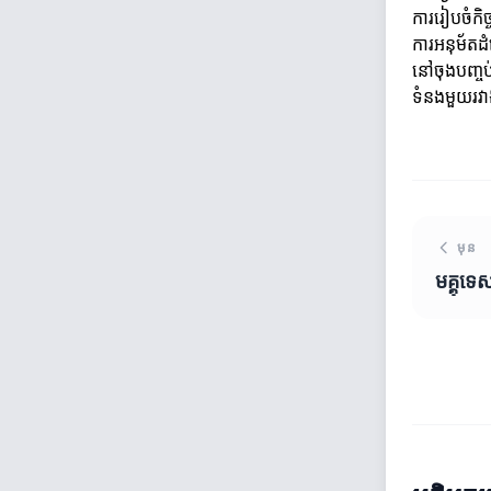
ការរៀបចំកិច
ការអនុម័តដំ
នៅចុងបញ្ចប់
ទំនងមួយរវា
មុន
មគ្គុទេស