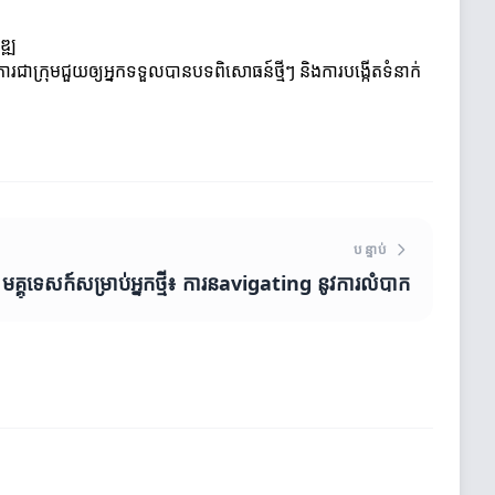
ឌ្ឍ
ធ្វើការជាក្រុមជួយឲ្យអ្នកទទួលបានបទពិសោធន៍ថ្មីៗ និងការបង្កើតទំនាក់
បន្ទាប់
មគ្គុទេសក៍សម្រាប់អ្នកថ្មី៖ ការនavigating នូវការលំបាក