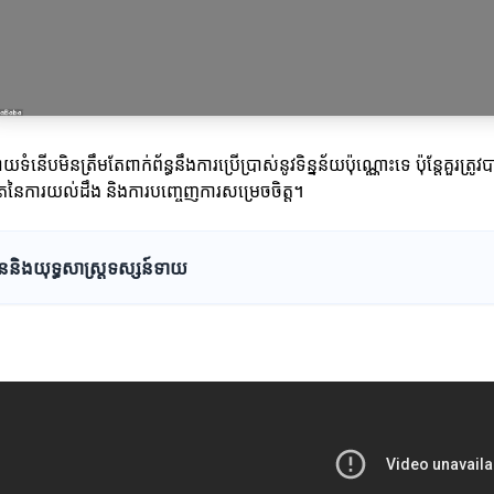
យទំនើបមិនត្រឹមតែពាក់ព័ន្ធនឹងការប្រើប្រាស់នូវទិន្នន័យប៉ុណ្ណោះទេ ប៉ុន្តែគួ
ិតនៃការយល់ដឹង និងការបញ្ចេញការសម្រេចចិត្ត។
ននិងយុទ្ធសាស្ដ្រទស្សន៍ទាយ