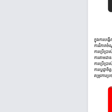
ក្នុងការបង្
ការវិភាគច
ការប្រើប្រាស
ការតាមដាន
ការប្រើប្រាស
ការប្តេជ្ញា
តម្រូវការប្