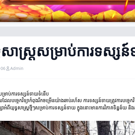
្ធសាស្ដ្រសម្រាប់ការទស្ស
-06
Admin
រសម្រាប់ការទស្សន៍ទាយទំនើប
ដែលបច្ចេកវិទ្យាកំពុងរីកចម្រើនយ៉ាងឆាប់រហ័ស ការទស្សន៍ទាយត្រូវការបច្ចេកវិទ្
សាអំពីយុទ្ធសាស្ដ្រថ្មីៗសម្រាប់ការទស្សន៍ទាយ ក្នុងនោះមានការវិភាគទិន្នន័យ និងកា