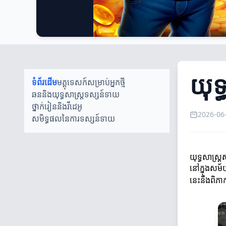
យុទ
ទំព័រដើម
មគ្គុទេសក៍សម្រាប់អ្នកថ្មី
ឆននិងយុទ្ធសាស្ដ្រទស្សន៍ទាយ
ថ្នាក់រៀននិងវីដេអូ
2026-06
សមិទ្ធផលនៃការទស្សន៍ទាយ
យុទ្ធសាស្ដ្
នៅក្នុងសម័យ
នេះនឹងពិភាក្