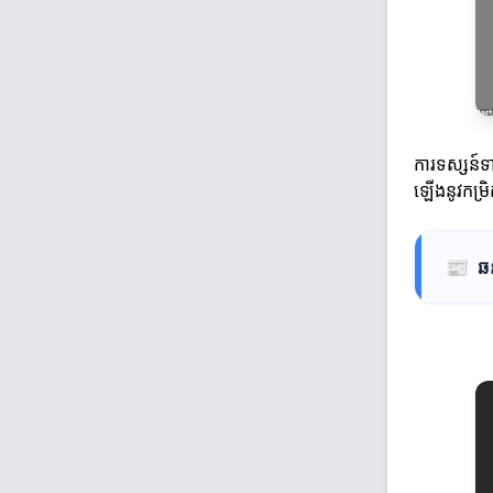
ការទស្សន៍ទា
ឡើងនូវកម្រ
📰
ឆ