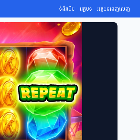
ទំព័រដើម
អត្ថបទ
អត្ថបទពេញលេញ