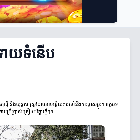
ន៍ទាយទំនើប
យាថ្មី និងយុទ្ធសាស្ដ្រដែលអាចឆ្លើយតបទៅនឹងការផ្លាស់ប្តូរ។ អត្ថបទ
រប្រើប្រាស់គ្រឿងបរិក្ខារថ្មីៗ។