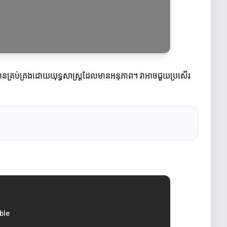
រត្រូវបានគ្រប់គ្រងដោយយុទ្ធសាស្ដ្រដែលមានអនុភាព។ វាអាចជួយប្រសើរ