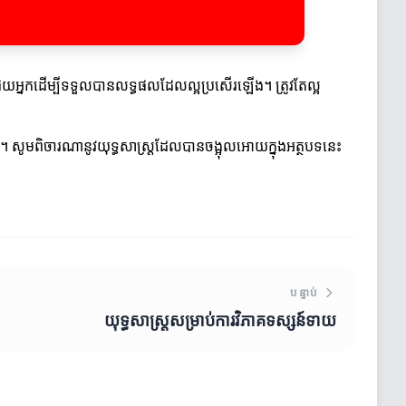
័យអាចជួយអ្នកដើម្បីទទួលបានលទ្ធផលដែលល្អប្រសើរឡើង។ ត្រូវតែល្អ
ជ័យ។ សូមពិចារណានូវយុទ្ធសាស្ដ្រដែលបានចង្អុលអោយក្នុងអត្ថបទនេះ
បន្ទាប់
យុទ្ធសាស្ត្រសម្រាប់ការវិភាគទស្សន៍ទាយ