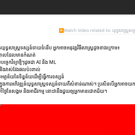
▶
Watch Video related to: យុទ្ធសាស្ដ្រសម្
កើតយុទ្ធសាស្ដ្រទស្សន៍ទាយទំនើប អ្នកអាចអនុវត្តវិធីសាស្ដ្រដូចខាងក្រោម៖
ំណូលដែលមានកំណត់
់បច្ចេកវិទ្យាថ្មីៗដូចជា AI និង ML
និងវាស់វែងផលប៉ះពាល់
់អត្ថន័យនៃទិន្នន័យដើម្បីធ្វើការទស្សន៍
ចិត្តក្នុងការអភិវឌ្ឍន៍យុទ្ធសាស្ដ្រទស្សន៍ទាយគឺសំខាន់ណាស់។ ប្រសិនបើអ្នក
រចាំថ្ងៃនៃសង្គម និងអាជីវកម្ម នោះវានឹងជួយឲ្យអ្នកមានជោគជ័យ។