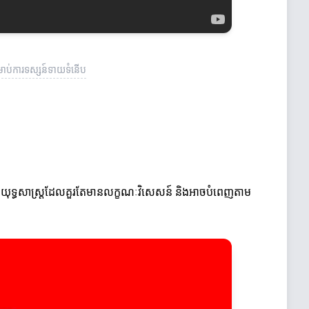
រាប់ការទស្សន៍ទាយទំនើប
អាចយកយុទ្ធសាស្ដ្រដែលគួរតែមានលក្ខណៈវិសេសន៍ និងអាចបំពេញតាម