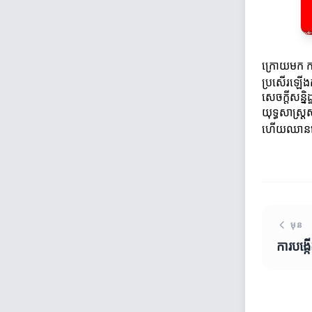
ក្រោយមក ការ
ប្រសើរឡើងក
សេចក្តីសន្និដ
យុទ្ធសាស្ដ្
ហើយឈានទៅម
មុន
ការបង្ក