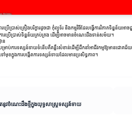
ប្រើប្រាស់គ្រឿងបរិក្ខារដូចជា កុំព្យូទ័រ និងកម្មវិធីដែលធ្វើការវិភាគទិន្នន
ារប្រើប្រាស់ទិន្នន័យគ្រប់គ្រង ដើម្បីអាចមានចំណេះដឹងទាន់សម័យ។
្ឋាន
រសម្រាប់ការទស្សន៍ទាយទំនើបគឺគន្លឹះសំខាន់ដើម្បីដឹកនាំអាជីវកម្មឱ្យមានជោគ
ុខក្នុងការបង្កើតការទស្សន៍ទាយដែលមានប្រសិទ្ធភាព។
ើតនូវចំណេះដឹងថ្មីក្នុងយុទ្ធសាស្ដ្រ​ទស្សន៍ទាយ