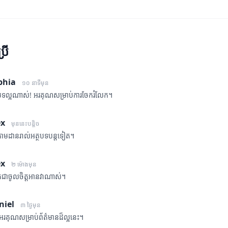
្រើ
phia
១០ នាទីមុន
ថបទល្អណាស់! អរគុណសម្រាប់ការចែករំលែក។
ex
មុននេះបន្តិច
តាមដានរាល់អត្ថបទបន្តទៀត។
ex
២ ម៉ោងមុន
ំពិតជាចូលចិត្តអានវាណាស់។
niel
៣ ថ្ងៃមុន
អរគុណសម្រាប់ព័ត៌មានដ៏ល្អនេះ។