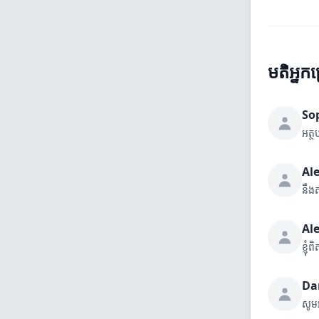
មតិអ្នកប
So
អត្
Al
នឹង
Al
ខ្ញុ
Da
សូម