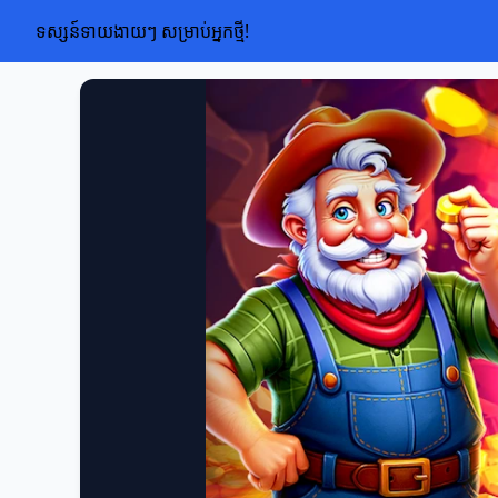
ទស្សន៍ទាយងាយៗ សម្រាប់អ្នកថ្មី!