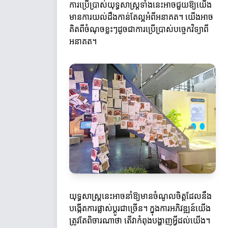
ការប្រើប្រាស់យុទ្ធសាស្ដ្រទាំងនេះអាចជួយឱ្យយើង
មានការយល់ដឹងកាន់តែល្អអំពីអនាគត។ យើងអាច
គិតពីចំណុចខ្លះៗដូចជាការប្រើប្រាស់បច្ចេកវិទ្យាពី
អនាគត។
យុទ្ធសាស្ដ្រនេះអាចនាំឱ្យមានចំណូលចិត្តដែលនឹង
បង្កើតការផ្លាស់ប្តូរជាច្រើន។ ក្នុងការអភិវឌ្ឍន៍យើង
ត្រូវតែពិចារណាថា តើវាកំពុងបង្ហាញអ្វីដល់យើង។