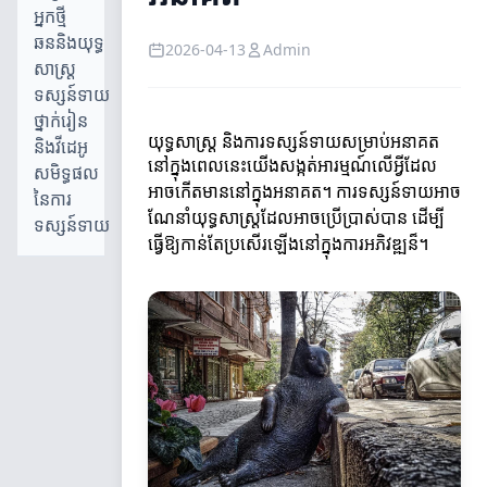
អ្នកថ្មី
ឆននិងយុទ្ធ
2026-04-13
Admin
សាស្ដ្រ
ទស្សន៍ទាយ
ថ្នាក់រៀន
យុទ្ធសាស្ដ្រ និងការទស្សន៍ទាយសម្រាប់អនាគត
និងវីដេអូ
នៅក្នុងពេលនេះយើងសង្កត់អារម្មណ៍លើអ្វីដែល
សមិទ្ធផល
អាចកើតមាននៅក្នុងអនាគត។ ការទស្សន៍ទាយអាច
នៃការ
ណែនាំយុទ្ធសាស្ដ្រដែលអាចប្រើប្រាស់បាន ដើម្បី
ទស្សន៍ទាយ
ធ្វើឱ្យកាន់តែប្រសើរឡើងនៅក្នុងការអភិវឌ្ឍន៏។