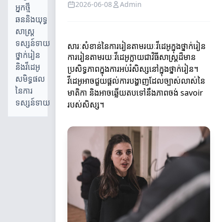
2026-06-08
Admin
អ្នកថ្មី
ឆននិងយុទ្ធ
សាស្ដ្រ
ទស្សន៍ទាយ
សារៈសំខាន់នៃការរៀនតាមរយៈវីដេអូក្នុងថ្នាក់រៀន
ថ្នាក់រៀន
ការរៀនតាមរយៈវីដេអូក្លាយជាវិធីសាស្ត្រដ៏មាន
និងវីដេអូ
ប្រសិទ្ធភាពក្នុងការអប់រំសិស្សនៅក្នុងថ្នាក់រៀន។
សមិទ្ធផល
វីដេអូអាចជួយផ្តល់ការបង្ហាញដែលច្បាស់លាស់នៃ
នៃការ
មាតិកា និងអាចឆ្លើយតបទៅនឹងភាពចង់ savoir
ទស្សន៍ទាយ
របស់សិស្ស។