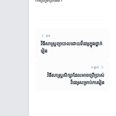
ការប្រកួតប្រជែង។
មុន
វិធីសាស្ត្រព្យាបាលដោយវីដេអូក្នុងថ្នាក់
រៀន
បន្ទាប់
វិធីសាស្ត្រសិក្សាដែលអាចប្រើប្រាស់
វីដេអូសម្រាប់ការរៀន