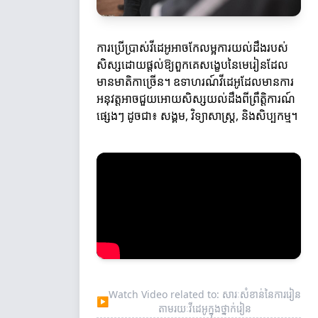
ការប្រើប្រាស់វីដេអូអាចកែលម្អការយល់ដឹងរបស់
សិស្សដោយផ្តល់ឱ្យពួកគេសង្ខេបនៃមេរៀនដែល
មានមាតិកាច្រើន។ ឧទាហរណ៍វីដេអូដែលមានការ
អនុវត្តអាចជួយអោយសិស្សយល់ដឹងពីព្រឹត្តិការណ៍
ផ្សេងៗ ដូចជា៖ សង្គម, វិទ្យាសាស្ត្រ, និងសិប្បកម្ម។
Watch Video related to: សារៈសំខាន់នៃការរៀន
▶
តាមរយៈវីដេអូក្នុងថ្នាក់រៀន