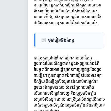
អារម្មណ៍ថា ពួកគេកំពុងធ្វើការសិក្សាតាមរយៈបទ
ពិសោធន៍ផ្ទាល់មិនមែនតែនៅក្នុងសៀវភៅទេ។
តាមរយៈវីដេអូ សិស្សអាចទទួលបានការយល់ដឹង
ជាដំណាក់កាល ឬការយល់ដឹងជាការណែនាំ។
📰
ថ្នាក់រៀននិងវីដេអូ
ការប្រកួតប្រជែងនៃការរៀនតាមរយៈវីដេអូ
ក្នុងពេលដែលសិស្សបានទទួលអត្ថប្រយោជន៍ពី
វីដេអូ វាពិតជាអាចធ្វើឱ្យមានការប្រកួតប្រជែងក្នុង
ការរៀន។ គួរទៅឆ្ពោះទៅរកការរៀនដែលមានអត្ត
និស្ស័យ និងធ្វើឲ្យសិស្សមានចំណាប់អារម្មណ៍។
ដូចនេះ វីដេអូមានសារៈសំខាន់ក្នុងការបង្កើត
បរិយាកាសសិក្សាដែលល្អ និងល្អប្រសើរឡើង
សម្រាប់សិស្ស។ ដោយការប្រើប្រាស់វីដេអូយើងអាច
បង្កើតអត្ថបទសិក្សាដែលប្រសើរឡើង និងនាំឱ្យមាន