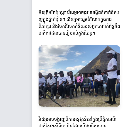
មិនត្រឹមតែប៉ុណ្ណោះវីដេអូអាចជួយបង្កើតទំនាក់ទំនង
ល្អក្នុងថ្នាក់រៀន។ សិស្សអាចរួមចំណែកក្នុងការ
ពិភាក្សា និងចែករំលែកគំនិតរបស់ពួកគេពាក់ព័ន្ធនឹង
មាតិកាដែលបានរៀបរាប់ក្នុងវីដេអូ។
វីដេអូអាចបង្ហាញពីការអនុវត្តន៍នៅក្នុងព្រឹត្តិការណ៍
ជាក់ស្តែងស្តីពីមេរៀនដែលធ្វើឱ្យសិស្សមាន