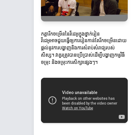
កត្តារីកចម្រើននៃវីដេអូក្នុងថ្នាក់រៀន
វីដេអូអាចជួយធ្វើឲ្យការរៀនកាន់តែរីកចម្រើនដោយ
ផ្តល់នូវការបង្ហាញនិងការសំរាប់សំរាជ្យរបស់
សិស្ស។ វាគួរត្រូវបានប្រើប្រាស់ដើម្បីបង្ហាញកម្មវិធី
ចម្រុះ និងចម្រុះការសិក្សាផ្សេងៗ។