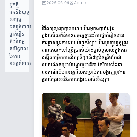
2026-06-06
Admin
អ្នកថ្មី
ឆននិងយុទ្ធ
សាស្ដ្រ
ទស្សន៍ទាយ
វិធីសាស្ត្រព្យាបាលដោយវីដេអូក្នុងថ្នាក់រៀន
ថ្នាក់រៀន
ក្នុងសម័យព័ត៌មានបច្ចុប្បន្ននេះ ការថ្នាក់រៀនមាន
និងវីដេអូ
ការផ្លាស់ប្តូរតាមរយៈបច្ចេកវិទ្យា។ វីដេអូបច្ចុប្បន្នត្រូវ
សមិទ្ធផល
បានគេយកទៅប្រើប្រាស់យ៉ាងទូលំទូលាយក្នុងការ
នៃការ
បង្កើតកម្រិតការសិក្សាថ្មីៗ។ វីដេអូមិនត្រឹមតែជា
ទស្សន៍ទាយ
ឧបករណ៍សម្រាប់បង្ហាញមាតិកា តែថែមទាំងជា
ឧបករណ៍ដ៏មានអត្ថន័យសម្រាប់ការបង្ហាញនូវការ
ប្រាស់ប្រាស់និងការបង្ហោះរបស់សិស្ស។