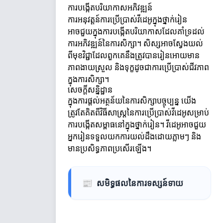
ការបង្កើតបរិយាកាសអភិវឌ្ឍន៍
ការអនុវត្តន៍ការប្រើប្រាស់វីដេអូក្នុងថ្នាក់រៀន
អាចជួយក្នុងការបង្កើតបរិយាកាសដែលគាំទ្រដល់
ការអភិវឌ្ឍន៍នៃការសិក្សា។ សិស្សអាចស្វែងយល់
ពីមុខវិជ្ជាដែលពួកគេនឹងត្រូវបានរៀនអោយមាន
ភាពងាយស្រួល និងទុក្ខដូចជាការប្រើប្រាស់ជីវភាព
ក្នុងការសិក្សា។
សេចក្តីសន្និដ្ឋាន
ក្នុងការផ្តល់អត្ថន័យនៃការសិក្សាបច្ចុប្បន្ន យើង
ត្រូវតែគិតពីវិធីសាស្ត្រនៃការប្រើប្រាស់វីដេអូសម្រាប់
ការបង្កើតសម្ពាធនៅក្នុងថ្នាក់រៀន។ វីដេអូអាចជួយ
អ្នករៀនទទួលយកការយល់ដឹងដោយភ្លាមៗ និង
មានប្រសិទ្ធភាពប្រសើរឡើង។
📰
សមិទ្ធផលនៃការទស្សន៍ទាយ